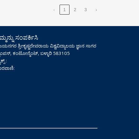
‹
1
2
3
›
್ಮನ್ನು ಸಂಪರ್ಕಿಸಿ
ಜಯನಗರ ಶ್ರೀಕೃಷ್ಣದೇವರಾಯ ವಿಶ್ವವಿದ್ಯಾಲಯ ಜ್ಞಾನ ಸಾಗರ
ಯಾಂಪಸ್, ಕಂಟೋನ್ಮೆಂಟ್, ಬಳ್ಳಾರಿ 583105
ಕ್ಸ್ :
ರವಾಣಿ: