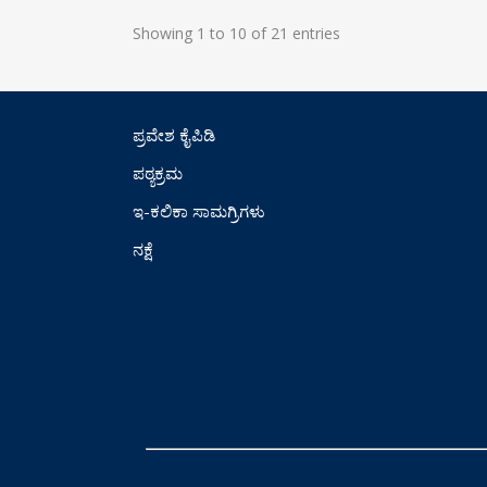
Showing 1 to 10 of 21 entries
ಪ್ರವೇಶ ಕೈಪಿಡಿ
ಪಠ್ಯಕ್ರಮ
ಇ-ಕಲಿಕಾ ಸಾಮಗ್ರಿಗಳು
ನಕ್ಷೆ