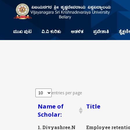
ಮುಖ ಪುಟ
ವಿ.ವಿ ಕುರಿತು
ಆಡಳಿತ
ಪ್ರವೇಶಾತಿ
ಶೈಕ್ಷಣಿ
entries per page
Name of
Title
Scholar:
1. Divyashree.N
Employee retentio