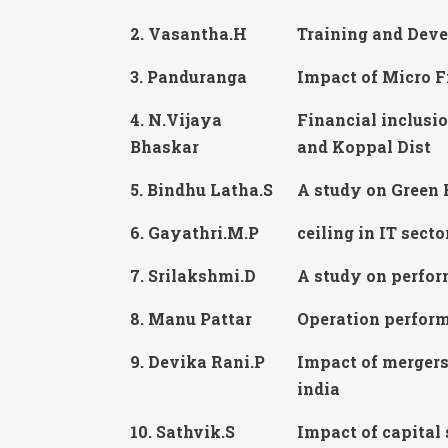
2. Vasantha.H
Training and Deve
3. Panduranga
Impact of Micro F
4. N.Vijaya
Financial inclusi
Bhaskar
and Koppal Dist
5. Bindhu Latha.S
A study on Green 
6. Gayathri.M.P
ceiling in IT sec
7. Srilakshmi.D
A study on perform
8. Manu Pattar
Operation perform
9. Devika Rani.P
Impact of mergers
india
10. Sathvik.S
Impact of capital 